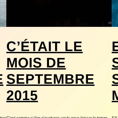
C’ÉTAIT LE
MOIS DE
E
SEPTEMBRE
2015
trac
C’est comme si l’on n’avait pas voulu nous laisser le temps
S’i