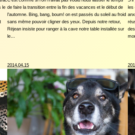
 le
de faire la transition entre la fin des vacances et le début de
les
l’automne. Bing, bang, boum! on est passés du soleil au froid
anx
t
sans même pouvoir cligner des yeux. Depuis notre retour,
réu
Réjean insiste pour ranger à la cave notre table installée sur
des
le…
mo
2014.04.15
201