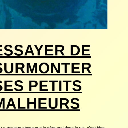
ESSAYER DE
SURMONTER
SES PETITS
MALHEURS
l y a quelque chose que je gère mal dans la vie, c’est bien