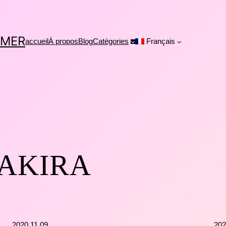
 MER
accueil
À propos
Blog
Catégories
Français
AKIRA
2020.11.09
202