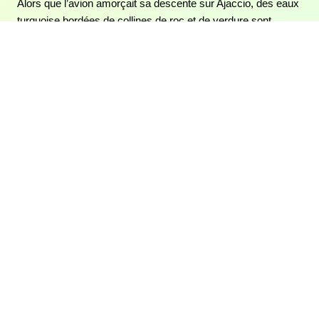
Alors que l’avion amorçait sa descente sur Ajaccio, des eaux
turquoise bordées de collines de roc et de verdure sont
apparues dans les hublots. Sur le tarmac, trente degrés
Celsius ont souhaité la bienvenue au petit groupe de
blogueurs qui s’était déplacé pour un weekend en Corse. Je
n’aurais jamais deviné que j’allais retrouver une…